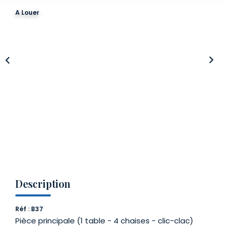
A Louer
NOTRE AGENCE
Qui Sommes Nous
Notre Équipe
Nos Actualités
Notre Partenaire
EXTRANET
CONTACT
Description
Réf : B37
Pièce principale (1 table - 4 chaises - clic-clac)