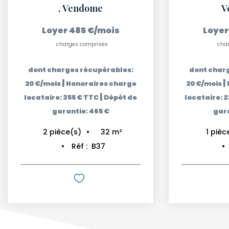
,
Vendome
V
Loyer 485 €/mois
Loyer
charges comprises
cha
dont charges récupérables:
dont char
|
|
20 €/mois
Honoraires charge
20 €/mois
|
locataire: 355 € TTC
Dépôt de
locataire: 
garantie: 465 €
gara
32
m²
2
pièce(s)
1
pièc
Réf :
B37