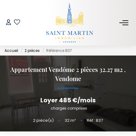
NOS BIENS
Acheter
Accueil
2 pièces
Référence B37
Louer
Biens Vendus Et Loués
Appartement Vendôme 2 pièces 32.27 m2
,
Off Market
Vendome
ESTIMER
Loyer 485 €/mois
charges comprises
FAIRE GÉRER
2
pièce(s)
•
32
m²
•
Réf : B37
SYNDIC