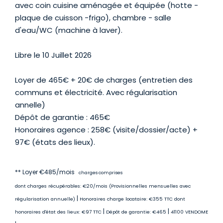
avec coin cuisine aménagée et équipée (hotte -
plaque de cuisson -frigo), chambre - salle
d'eau/WC (machine à laver).
Libre le 10 Juillet 2026
Loyer de 465€ + 20€ de charges (entretien des
communs et électricité. Avec régularisation
annelle)
Dépôt de garantie : 465€
Honoraires agence : 258€ (visite/dossier/acte) +
97€ (états des lieux).
**
Loyer €485/mois
charges comprises
dont charges récupérables: €20/mois (Provisionnelles mensuelles avec
|
régularisation annuelle)
Honoraires charge locataire: €355 TTC
dont
|
|
honoraires d'état des lieux: €97 TTC
Dépôt de garantie: €465
41100 VENDOME