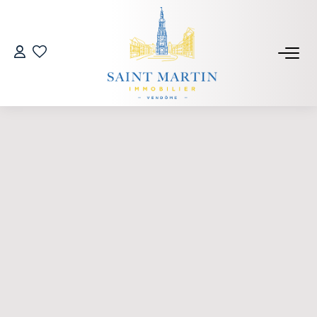
NOS BIENS
Acheter
Louer
Biens Vendus Et Loués
Off Market
ESTIMER
FAIRE GÉRER
SYNDIC