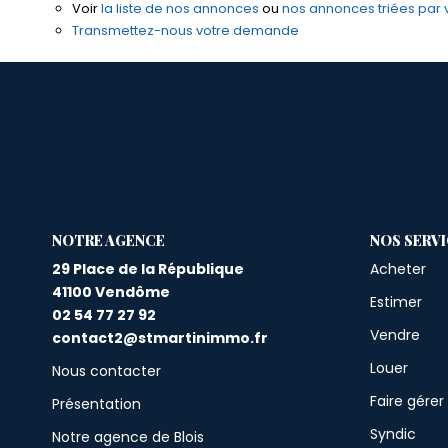
Voir
la liste de nos annonces
ou
nos annonces triées par vi
Transmettez-nous votre demande
L'AGENCE
NOS SERV
29 Place de la République
Acheter
41100 Vendôme
Estimer
02 54 77 27 92
Vendre
contact2@stmartinimmo.fr
Louer
Nous contacter
Faire gérer
Présentation
Syndic
Notre agence de Blois